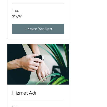
1 sa.
$19,99
$19,99
ABD
doları
Hemen Yer Ayırt
Hizmet Adı
1 sa.